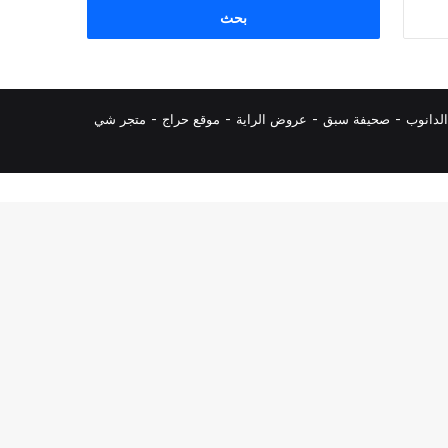
البحث
عن:
لدانوب
-
صحيفة سبق
-
عروض الراية
-
موقع حراج
-
متجر شي