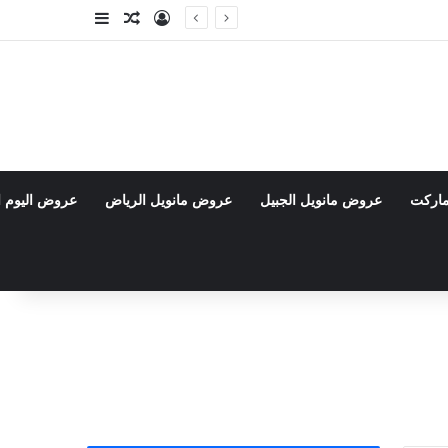
تسجيل الدخول
مقال عشوائي
إضافة عمود جا
ماركت
عروض مانويل الجبيل
عروض مانويل الرياض
عروض اليوم ا