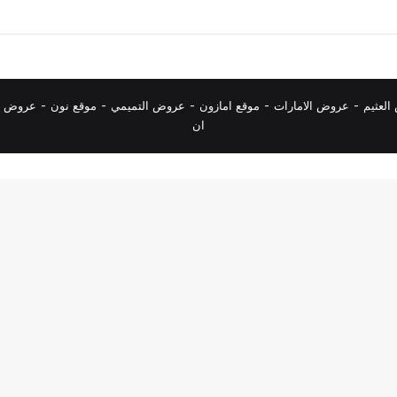
لعثيم
-
عروض الامارات
-
موقع امازون
-
عروض التميمي
-
م
وقع نون
-
عروض ا
ان