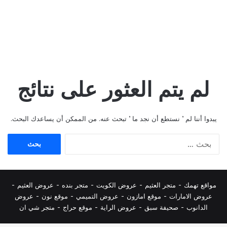
لم يتم العثور على نتائج
يبدوا أننا لم ’ نستطع أن نجد ما ’ تبحث عنه. من الممكن أن يساعدك البحث.
البحث
عن:
مواقع تهمك -
متجر العثيم
-
عروض الكويت
-
متجر بنده
-
عروض العثيم
-
عروض الامارات
-
موقع امازون
-
عروض التميمي
-
م
وقع نون
-
عروض
الدانوب
-
صحيفة سبق
-
عروض الراية
-
موقع حراج
-
متجر شي ان