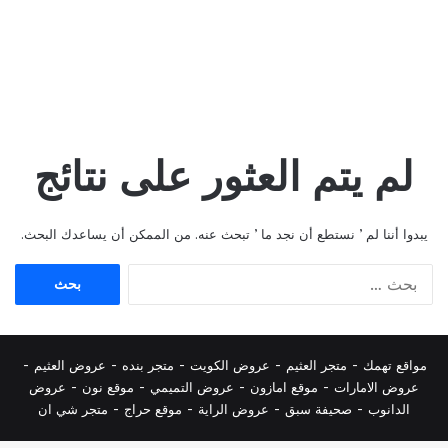
لم يتم العثور على نتائج
يبدوا أننا لم ’ نستطع أن نجد ما ’ تبحث عنه. من الممكن أن يساعدك البحث.
البحث
عن:
مواقع تهمك -
متجر العثيم
-
عروض الكويت
-
متجر بنده
-
عروض العثيم
-
عروض الامارات
-
موقع امازون
-
عروض التميمي
-
م
وقع نون
-
عروض
الدانوب
-
صحيفة سبق
-
عروض الراية
-
موقع حراج
-
متجر شي ان