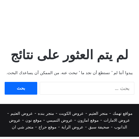
لم يتم العثور على نتائج
يبدوا أننا لم ’ نستطع أن نجد ما ’ تبحث عنه. من الممكن أن يساعدك البحث.
البحث
عن:
مواقع تهمك -
متجر العثيم
-
عروض الكويت
-
متجر بنده
-
عروض العثيم
-
عروض الامارات
-
موقع امازون
-
عروض التميمي
-
م
وقع نون
-
عروض
الدانوب
-
صحيفة سبق
-
عروض الراية
-
موقع حراج
-
متجر شي ان