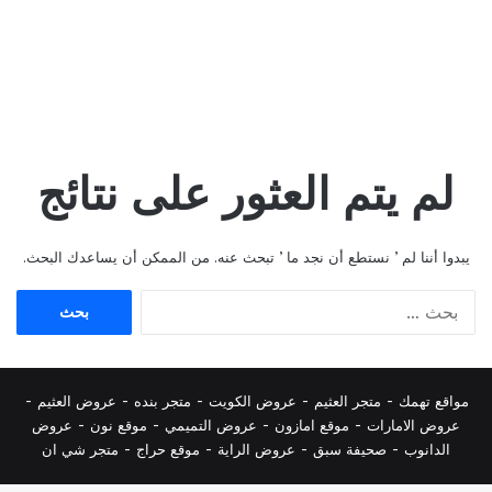
لم يتم العثور على نتائج
يبدوا أننا لم ’ نستطع أن نجد ما ’ تبحث عنه. من الممكن أن يساعدك البحث.
البحث
عن:
مواقع تهمك -
متجر العثيم
-
عروض الكويت
-
متجر بنده
-
عروض العثيم
-
عروض الامارات
-
موقع امازون
-
عروض التميمي
-
م
وقع نون
-
عروض
الدانوب
-
صحيفة سبق
-
عروض الراية
-
موقع حراج
-
متجر شي ان