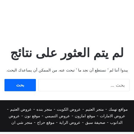
لم يتم العثور على نتائج
يبدوا أننا لم ’ نستطع أن نجد ما ’ تبحث عنه. من الممكن أن يساعدك البحث.
البحث
عن:
مواقع تهمك -
متجر العثيم
-
عروض الكويت
-
متجر بنده
-
عروض العثيم
-
عروض الامارات
-
موقع امازون
-
عروض التميمي
-
م
وقع نون
-
عروض
الدانوب
-
صحيفة سبق
-
عروض الراية
-
موقع حراج
-
متجر شي ان