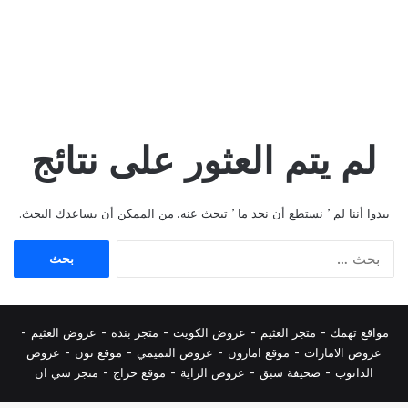
لم يتم العثور على نتائج
يبدوا أننا لم ’ نستطع أن نجد ما ’ تبحث عنه. من الممكن أن يساعدك البحث.
البحث
عن:
مواقع تهمك -
متجر العثيم
-
عروض الكويت
-
متجر بنده
-
عروض العثيم
-
عروض الامارات
-
موقع امازون
-
عروض التميمي
-
م
وقع نون
-
عروض
الدانوب
-
صحيفة سبق
-
عروض الراية
-
موقع حراج
-
متجر شي ان