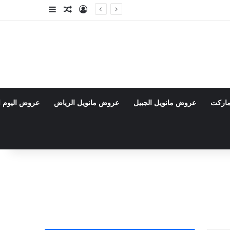
تسجيل الدخول
مقال عشوائي
إضافة عمود جا
ماركت
عروض مانويل الجبيل
عروض مانويل الرياض
عروض اليوم ا