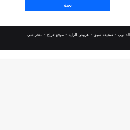
البحث
عن:
لدانوب
-
صحيفة سبق
-
عروض الراية
-
موقع حراج
-
متجر شي