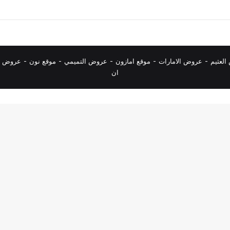
لعثيم
-
عروض الامارات
-
موقع امازون
-
عروض التميمي
-
م
وقع نون
-
عروض ا
ان