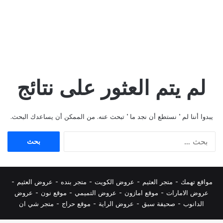
لم يتم العثور على نتائج
يبدوا أننا لم ’ نستطع أن نجد ما ’ تبحث عنه. من الممكن أن يساعدك البحث.
البحث
عن:
مواقع تهمك -
متجر العثيم
-
عروض الكويت
-
متجر بنده
-
عروض العثيم
-
عروض الامارات
-
موقع امازون
-
عروض التميمي
-
م
وقع نون
-
عروض
الدانوب
-
صحيفة سبق
-
عروض الراية
-
موقع حراج
-
متجر شي ان