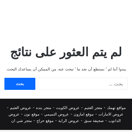
لم يتم العثور على نتائج
يبدوا أننا لم ’ نستطع أن نجد ما ’ تبحث عنه. من الممكن أن يساعدك البحث.
البحث
عن:
مواقع تهمك -
متجر العثيم
-
عروض الكويت
-
متجر بنده
-
عروض العثيم
-
عروض الامارات
-
موقع امازون
-
عروض التميمي
-
م
وقع نون
-
عروض
الدانوب
-
صحيفة سبق
-
عروض الراية
-
موقع حراج
-
متجر شي ان