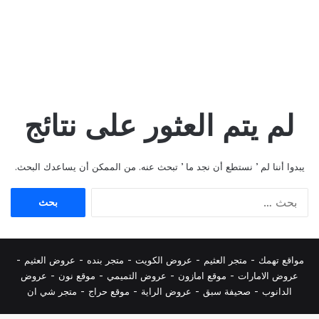
لم يتم العثور على نتائج
يبدوا أننا لم ’ نستطع أن نجد ما ’ تبحث عنه. من الممكن أن يساعدك البحث.
البحث
عن:
مواقع تهمك -
متجر العثيم
-
عروض الكويت
-
متجر بنده
-
عروض العثيم
-
عروض الامارات
-
موقع امازون
-
عروض التميمي
-
م
وقع نون
-
عروض
الدانوب
-
صحيفة سبق
-
عروض الراية
-
موقع حراج
-
متجر شي ان