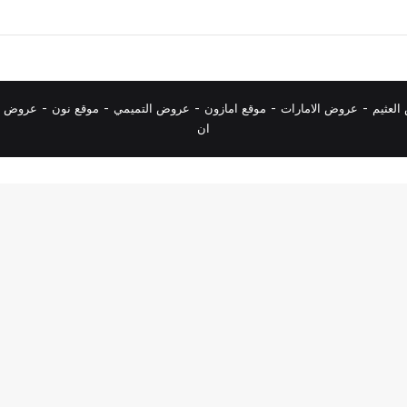
لعثيم
-
عروض الامارات
-
موقع امازون
-
عروض التميمي
-
م
وقع نون
-
عروض ا
ان