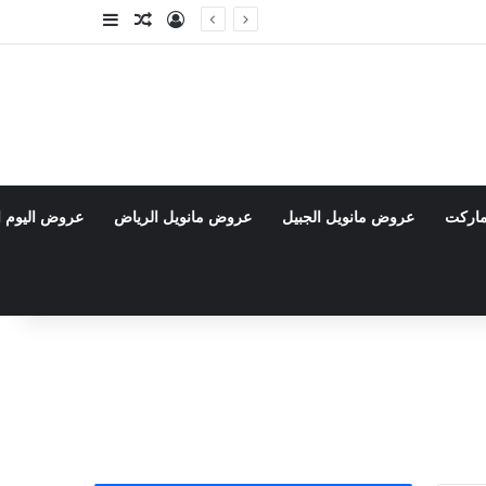
تسجيل الدخول
مقال عشوائي
إضافة عمود جا
ماركت
عروض مانويل الجبيل
عروض مانويل الرياض
عروض اليوم ا