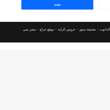
البحث
عن:
لدانوب
-
صحيفة سبق
-
عروض الراية
-
موقع حراج
-
متجر شي