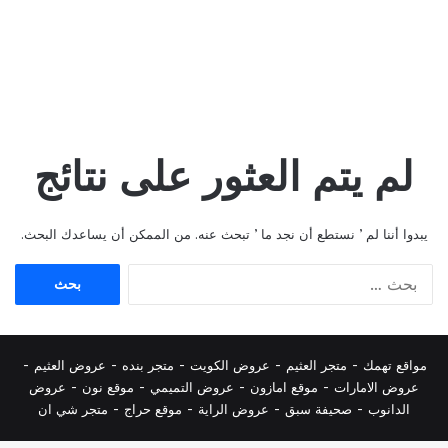
لم يتم العثور على نتائج
يبدوا أننا لم ’ نستطع أن نجد ما ’ تبحث عنه. من الممكن أن يساعدك البحث.
البحث
عن:
مواقع تهمك -
متجر العثيم
-
عروض الكويت
-
متجر بنده
-
عروض العثيم
-
عروض الامارات
-
موقع امازون
-
عروض التميمي
-
م
وقع نون
-
عروض
الدانوب
-
صحيفة سبق
-
عروض الراية
-
موقع حراج
-
متجر شي ان