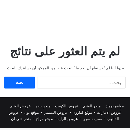
لم يتم العثور على نتائج
يبدوا أننا لم ’ نستطع أن نجد ما ’ تبحث عنه. من الممكن أن يساعدك البحث.
البحث
عن:
مواقع تهمك -
متجر العثيم
-
عروض الكويت
-
متجر بنده
-
عروض العثيم
-
عروض الامارات
-
موقع امازون
-
عروض التميمي
-
م
وقع نون
-
عروض
الدانوب
-
صحيفة سبق
-
عروض الراية
-
موقع حراج
-
متجر شي ان