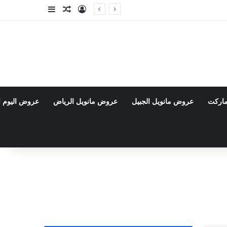
تسجيل الدخول
مقال عشوائي
إضافة عمود جا
ماركت
عروض مانويل الجبيل
عروض مانويل الرياض
عروض اليوم ا