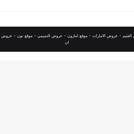
لعثيم
-
عروض الامارات
-
موقع امازون
-
عروض التميمي
-
م
وقع نون
-
عروض ا
ان