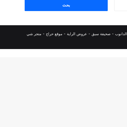
البحث
عن:
لدانوب
-
صحيفة سبق
-
عروض الراية
-
موقع حراج
-
متجر شي