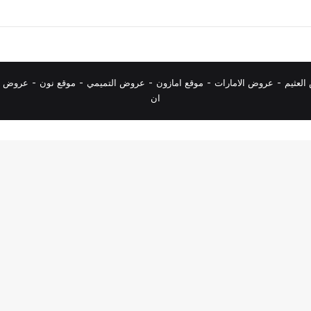
لعثيم
-
عروض الامارات
-
موقع امازون
-
عروض التميمي
-
م
وقع نون
-
عروض ا
ان