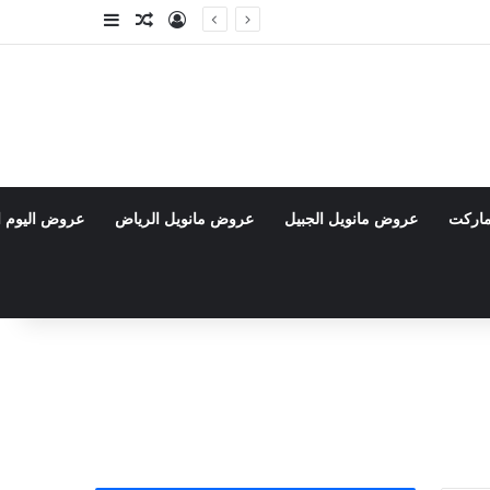
تسجيل الدخول
مقال عشوائي
إضافة عمود جا
ماركت
عروض مانويل الجبيل
عروض مانويل الرياض
عروض اليوم ا