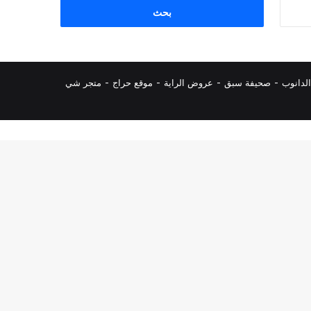
البحث
عن:
لدانوب
-
صحيفة سبق
-
عروض الراية
-
موقع حراج
-
متجر شي