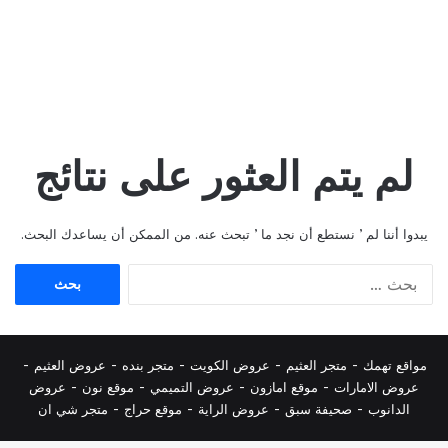
لم يتم العثور على نتائج
يبدوا أننا لم ’ نستطع أن نجد ما ’ تبحث عنه. من الممكن أن يساعدك البحث.
البحث
عن:
مواقع تهمك -
متجر العثيم
-
عروض الكويت
-
متجر بنده
-
عروض العثيم
-
عروض الامارات
-
موقع امازون
-
عروض التميمي
-
م
وقع نون
-
عروض
الدانوب
-
صحيفة سبق
-
عروض الراية
-
موقع حراج
-
متجر شي ان