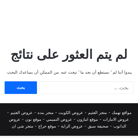
لم يتم العثور على نتائج
يبدوا أننا لم ’ نستطع أن نجد ما ’ تبحث عنه. من الممكن أن يساعدك البحث.
البحث
عن:
مواقع تهمك -
متجر العثيم
-
عروض الكويت
-
متجر بنده
-
عروض العثيم
-
عروض الامارات
-
موقع امازون
-
عروض التميمي
-
م
وقع نون
-
عروض
الدانوب
-
صحيفة سبق
-
عروض الراية
-
موقع حراج
-
متجر شي ان