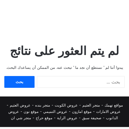
لم يتم العثور على نتائج
يبدوا أننا لم ’ نستطع أن نجد ما ’ تبحث عنه. من الممكن أن يساعدك البحث.
البحث
عن:
مواقع تهمك -
متجر العثيم
-
عروض الكويت
-
متجر بنده
-
عروض العثيم
-
عروض الامارات
-
موقع امازون
-
عروض التميمي
-
م
وقع نون
-
عروض
الدانوب
-
صحيفة سبق
-
عروض الراية
-
موقع حراج
-
متجر شي ان