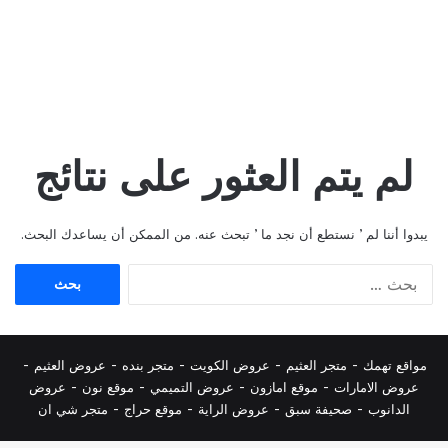
لم يتم العثور على نتائج
يبدوا أننا لم ’ نستطع أن نجد ما ’ تبحث عنه. من الممكن أن يساعدك البحث.
البحث
عن:
مواقع تهمك -
متجر العثيم
-
عروض الكويت
-
متجر بنده
-
عروض العثيم
-
عروض الامارات
-
موقع امازون
-
عروض التميمي
-
م
وقع نون
-
عروض
الدانوب
-
صحيفة سبق
-
عروض الراية
-
موقع حراج
-
متجر شي ان