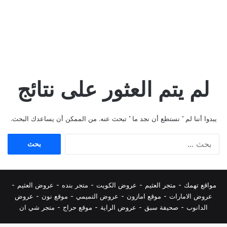
لم يتم العثور على نتائج
يبدوا أننا لم ’ نستطع أن نجد ما ’ تبحث عنه. من الممكن أن يساعدك البحث.
البحث
عن:
مواقع تهمك -
متجر العثيم
-
عروض الكويت
-
متجر بنده
-
عروض العثيم
-
عروض الامارات
-
موقع امازون
-
عروض التميمي
-
م
وقع نون
-
عروض
الدانوب
-
صحيفة سبق
-
عروض الراية
-
موقع حراج
-
متجر شي ان