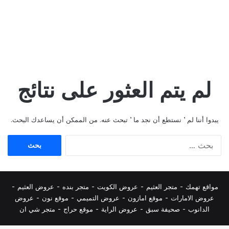
لم يتم العثور على نتائج
يبدوا أننا لم ’ نستطع أن نجد ما ’ تبحث عنه. من الممكن أن يساعدك البحث.
البحث
عن:
مواقع تهمك -
متجر العثيم
-
عروض الكويت
-
متجر بنده
-
عروض العثيم
-
عروض الامارات
-
موقع امازون
-
عروض التميمي
-
م
وقع نون
-
عروض
الدانوب
-
صحيفة سبق
-
عروض الراية
-
موقع حراج
-
متجر شي ان