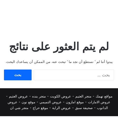
لم يتم العثور على نتائج
يبدوا أننا لم ’ نستطع أن نجد ما ’ تبحث عنه. من الممكن أن يساعدك البحث.
البحث
عن:
مواقع تهمك -
متجر العثيم
-
عروض الكويت
-
متجر بنده
-
عروض العثيم
-
عروض الامارات
-
موقع امازون
-
عروض التميمي
-
م
وقع نون
-
عروض
الدانوب
-
صحيفة سبق
-
عروض الراية
-
موقع حراج
-
متجر شي ان