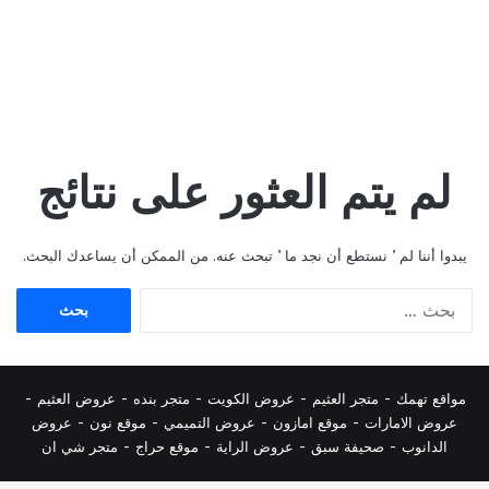
لم يتم العثور على نتائج
يبدوا أننا لم ’ نستطع أن نجد ما ’ تبحث عنه. من الممكن أن يساعدك البحث.
البحث
عن:
مواقع تهمك -
متجر العثيم
-
عروض الكويت
-
متجر بنده
-
عروض العثيم
-
عروض الامارات
-
موقع امازون
-
عروض التميمي
-
م
وقع نون
-
عروض
الدانوب
-
صحيفة سبق
-
عروض الراية
-
موقع حراج
-
متجر شي ان