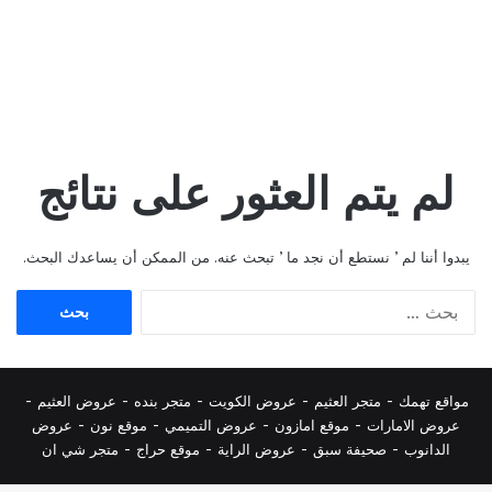
لم يتم العثور على نتائج
يبدوا أننا لم ’ نستطع أن نجد ما ’ تبحث عنه. من الممكن أن يساعدك البحث.
البحث
عن:
مواقع تهمك -
متجر العثيم
-
عروض الكويت
-
متجر بنده
-
عروض العثيم
-
عروض الامارات
-
موقع امازون
-
عروض التميمي
-
م
وقع نون
-
عروض
الدانوب
-
صحيفة سبق
-
عروض الراية
-
موقع حراج
-
متجر شي ان