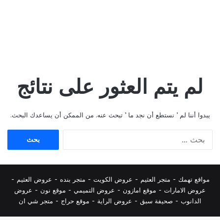
لم يتم العثور على نتائج
يبدوا أننا لم ’ نستطع أن نجد ما ’ تبحث عنه. من الممكن أن يساعدك البحث.
البحث
عن:
مواقع تهمك -
متجر العثيم
-
عروض الكويت
-
متجر بنده
-
عروض العثيم
-
عروض الامارات
-
موقع امازون
-
عروض التميمي
-
م
وقع نون
-
عروض
الدانوب
-
صحيفة سبق
-
عروض الراية
-
موقع حراج
-
متجر شي ان