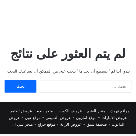
لم يتم العثور على نتائج
يبدوا أننا لم ’ نستطع أن نجد ما ’ تبحث عنه. من الممكن أن يساعدك البحث.
البحث
عن:
مواقع تهمك -
متجر العثيم
-
عروض الكويت
-
متجر بنده
-
عروض العثيم
-
عروض الامارات
-
موقع امازون
-
عروض التميمي
-
م
وقع نون
-
عروض
الدانوب
-
صحيفة سبق
-
عروض الراية
-
موقع حراج
-
متجر شي ان