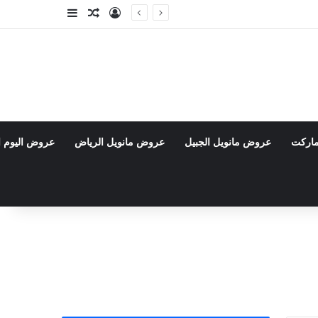
تسجيل الدخول
مقال عشوائي
إضافة عمود جا
ماركت
عروض مانويل الجبيل
عروض مانويل الرياض
عروض اليوم ا