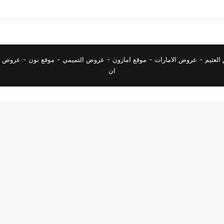
لعثيم
-
عروض الامارات
-
موقع امازون
-
عروض التميمي
-
م
وقع نون
-
عروض ا
ان