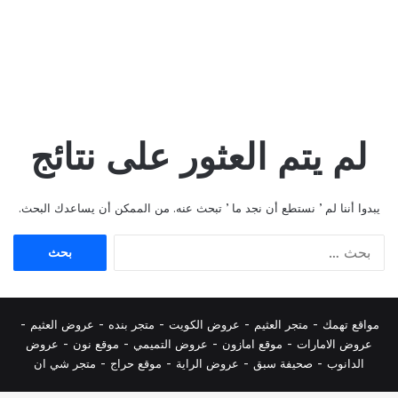
لم يتم العثور على نتائج
يبدوا أننا لم ’ نستطع أن نجد ما ’ تبحث عنه. من الممكن أن يساعدك البحث.
البحث
عن:
مواقع تهمك -
متجر العثيم
-
عروض الكويت
-
متجر بنده
-
عروض العثيم
-
عروض الامارات
-
موقع امازون
-
عروض التميمي
-
م
وقع نون
-
عروض
الدانوب
-
صحيفة سبق
-
عروض الراية
-
موقع حراج
-
متجر شي ان