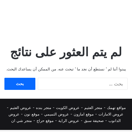
لم يتم العثور على نتائج
يبدوا أننا لم ’ نستطع أن نجد ما ’ تبحث عنه. من الممكن أن يساعدك البحث.
البحث
عن:
مواقع تهمك -
متجر العثيم
-
عروض الكويت
-
متجر بنده
-
عروض العثيم
-
عروض الامارات
-
موقع امازون
-
عروض التميمي
-
م
وقع نون
-
عروض
الدانوب
-
صحيفة سبق
-
عروض الراية
-
موقع حراج
-
متجر شي ان