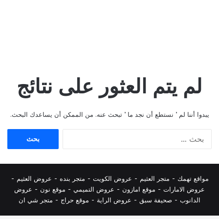
لم يتم العثور على نتائج
يبدوا أننا لم ’ نستطع أن نجد ما ’ تبحث عنه. من الممكن أن يساعدك البحث.
البحث
عن:
مواقع تهمك -
متجر العثيم
-
عروض الكويت
-
متجر بنده
-
عروض العثيم
-
عروض الامارات
-
موقع امازون
-
عروض التميمي
-
م
وقع نون
-
عروض
الدانوب
-
صحيفة سبق
-
عروض الراية
-
موقع حراج
-
متجر شي ان