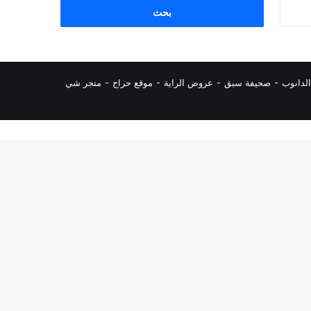
البحث
عن:
لدانوب
-
صحيفة سبق
-
عروض الراية
-
موقع حراج
-
متجر شي