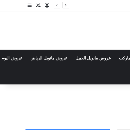
تسجيل الدخول
مقال عشوائي
إضافة عمود جا
ماركت
عروض مانويل الجبيل
عروض مانويل الرياض
عروض اليوم ا