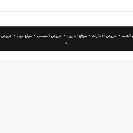
لعثيم
-
عروض الامارات
-
موقع امازون
-
عروض التميمي
-
م
وقع نون
-
عروض ا
ان