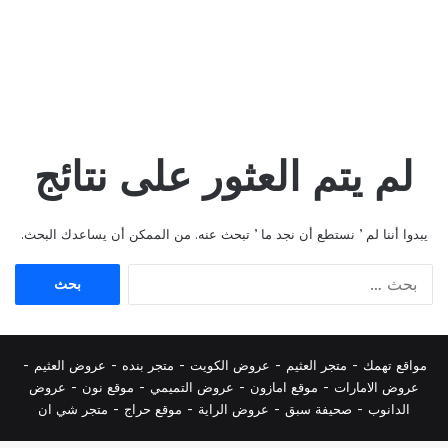
لم يتم العثور على نتائج
يبدوا أننا لم ’ نستطع أن نجد ما ’ تبحث عنه. من الممكن أن يساعدك البحث.
البحث
عن:
مواقع تهمك -
متجر العثيم
-
عروض الكويت
-
متجر بنده
-
عروض العثيم
-
عروض الامارات
-
موقع امازون
-
عروض التميمي
-
م
وقع نون
-
عروض
الدانوب
-
صحيفة سبق
-
عروض الراية
-
موقع حراج
-
متجر شي ان