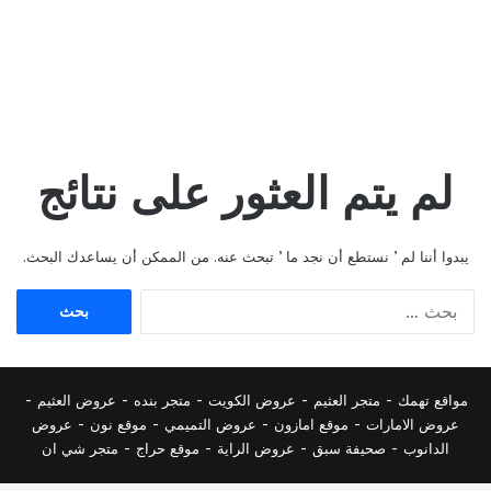
لم يتم العثور على نتائج
يبدوا أننا لم ’ نستطع أن نجد ما ’ تبحث عنه. من الممكن أن يساعدك البحث.
البحث
عن:
مواقع تهمك -
متجر العثيم
-
عروض الكويت
-
متجر بنده
-
عروض العثيم
-
عروض الامارات
-
موقع امازون
-
عروض التميمي
-
م
وقع نون
-
عروض
الدانوب
-
صحيفة سبق
-
عروض الراية
-
موقع حراج
-
متجر شي ان