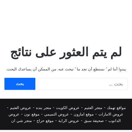
لم يتم العثور على نتائج
يبدوا أننا لم ’ نستطع أن نجد ما ’ تبحث عنه. من الممكن أن يساعدك البحث.
البحث
عن:
مواقع تهمك -
متجر العثيم
-
عروض الكويت
-
متجر بنده
-
عروض العثيم
-
عروض الامارات
-
موقع امازون
-
عروض التميمي
-
م
وقع نون
-
عروض
الدانوب
-
صحيفة سبق
-
عروض الراية
-
موقع حراج
-
متجر شي ان