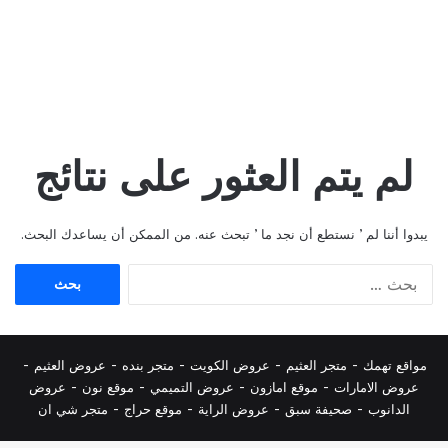
لم يتم العثور على نتائج
يبدوا أننا لم ’ نستطع أن نجد ما ’ تبحث عنه. من الممكن أن يساعدك البحث.
البحث
عن:
مواقع تهمك -
متجر العثيم
-
عروض الكويت
-
متجر بنده
-
عروض العثيم
-
عروض الامارات
-
موقع امازون
-
عروض التميمي
-
م
وقع نون
-
عروض
الدانوب
-
صحيفة سبق
-
عروض الراية
-
موقع حراج
-
متجر شي ان