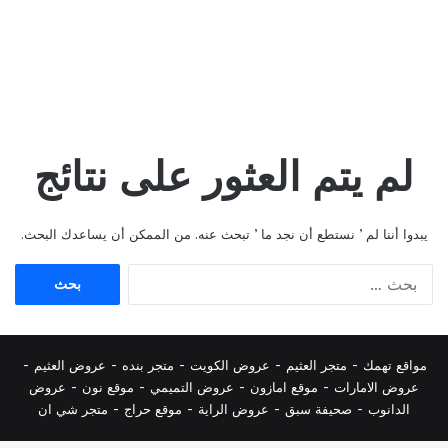
لم يتم العثور على نتائج
يبدوا أننا لم ’ نستطع أن نجد ما ’ تبحث عنه. من الممكن أن يساعدك البحث.
البحث
عن:
مواقع تهمك -
متجر العثيم
-
عروض الكويت
-
متجر بنده
-
عروض العثيم
-
عروض الامارات
-
موقع امازون
-
عروض التميمي
-
م
وقع نون
-
عروض
الدانوب
-
صحيفة سبق
-
عروض الراية
-
موقع حراج
-
متجر شي ان