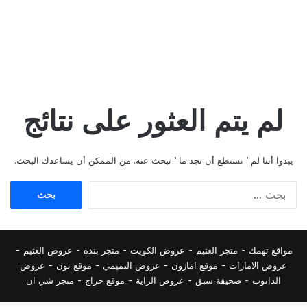
لم يتم العثور على نتائج
يبدوا أننا لم ’ نستطع أن نجد ما ’ تبحث عنه. من الممكن أن يساعدك البحث.
البحث
عن:
مواقع تهمك -
متجر العثيم
-
عروض الكويت
-
متجر بنده
-
عروض العثيم
-
عروض الامارات
-
موقع امازون
-
عروض التميمي
-
م
وقع نون
-
عروض
الدانوب
-
صحيفة سبق
-
عروض الراية
-
موقع حراج
-
متجر شي ان