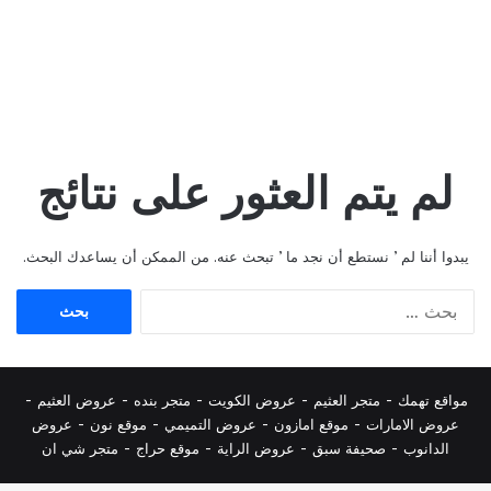
لم يتم العثور على نتائج
يبدوا أننا لم ’ نستطع أن نجد ما ’ تبحث عنه. من الممكن أن يساعدك البحث.
البحث
عن:
مواقع تهمك -
متجر العثيم
-
عروض الكويت
-
متجر بنده
-
عروض العثيم
-
عروض الامارات
-
موقع امازون
-
عروض التميمي
-
م
وقع نون
-
عروض
الدانوب
-
صحيفة سبق
-
عروض الراية
-
موقع حراج
-
متجر شي ان