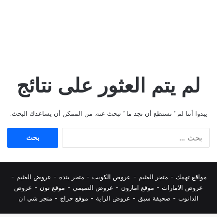
لم يتم العثور على نتائج
يبدوا أننا لم ’ نستطع أن نجد ما ’ تبحث عنه. من الممكن أن يساعدك البحث.
البحث
عن:
مواقع تهمك -
متجر العثيم
-
عروض الكويت
-
متجر بنده
-
عروض العثيم
-
عروض الامارات
-
موقع امازون
-
عروض التميمي
-
م
وقع نون
-
عروض
الدانوب
-
صحيفة سبق
-
عروض الراية
-
موقع حراج
-
متجر شي ان