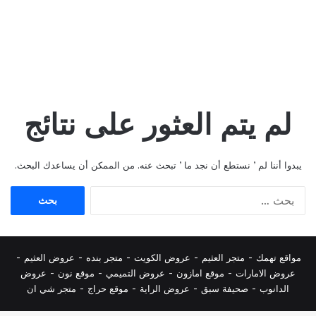
لم يتم العثور على نتائج
يبدوا أننا لم ’ نستطع أن نجد ما ’ تبحث عنه. من الممكن أن يساعدك البحث.
البحث
عن:
مواقع تهمك -
متجر العثيم
-
عروض الكويت
-
متجر بنده
-
عروض العثيم
-
عروض الامارات
-
موقع امازون
-
عروض التميمي
-
م
وقع نون
-
عروض
الدانوب
-
صحيفة سبق
-
عروض الراية
-
موقع حراج
-
متجر شي ان