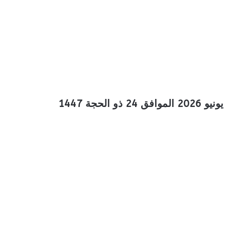
عروض بن داود خميس مشيط الأسبوعية 10 يونيو 2026 الموافق 24 ذو الحجة 1447