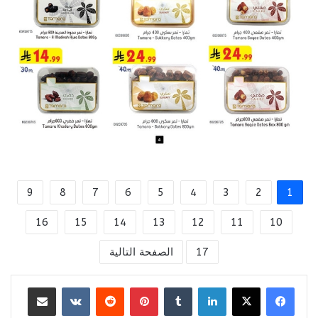
9
8
7
6
5
4
3
2
1
16
15
14
13
12
11
10
17
الصفحة التالية
لينكدإن
بينتيريست
مشاركة عبر البريد
طباعة