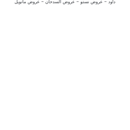
داود
–
عروض نستو
–
عروض السدحان
–
عروض مانويل