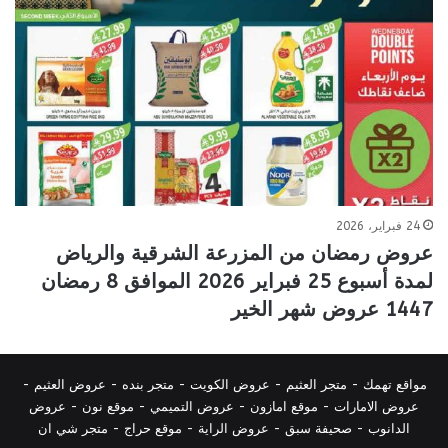
24 فبراير، 2026
عروض رمضان من المزرعة الشرقية والرياض
لمدة أسبوع 25 فبراير 2026 الموافق 8 رمضان
1447 عروض شهر الخير
مواقع تهمك -
متجر العثيم
-
عروض الكويت
-
متجر بنده
-
عروض العثيم
-
عروض الامارات
-
موقع امازون
-
عروض التميمي
-
م
وقع نون
-
عروض
الدانوب
-
صحيفة سبق
-
عروض الراية
-
موقع حراج
-
متجر شي ان