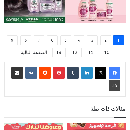
9
8
7
6
5
4
3
2
1
10
11
12
13
الصفحة التالية
لينكدإن
بينتيريست
مشاركة عبر البريد
طباعة
مقالات ذات صلة