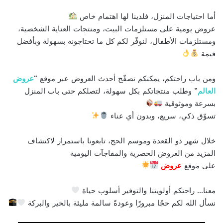
أما احتياجات المنزل، فلدينا لها اهتمام خاص
عروض يومية على مستلزمات البيت، ومنتجات العناية الشخصية،
ومستلزمات الأطفال، لنوفّر لكم كل ما تحتاجونه بسهولة وبأفضل
قيمة
ومن باب راحتكم، يمكنكم تصفّح أحدث العروض عبر موقع “
عروض
العالم
” وطلب منتجاتكم بكل سهولة، لتصلكم حتى باب المنزل
بسرعة وموثوقية
تسوّق ذكي، سريع، وبدون أي عناء
خلال شهر ذو القعدة وموسم الحج، تابعونا باستمرار لاكتشاف
المزيد من العروض الحصرية والمفاجآت اليومية
على موقع
عروض
معنا… راحتكم أولويتنا والتوفير أسلوب حياة
نسأل الله لكم حجًا مبرورًا وعودةً سالمة مليئة بالخير والبركة