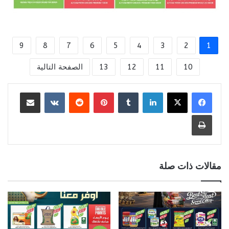
9
8
7
6
5
4
3
2
1
10
11
12
13
الصفحة التالية
لينكدإن
بينتيريست
مشاركة عبر البريد
طباعة
مقالات ذات صلة