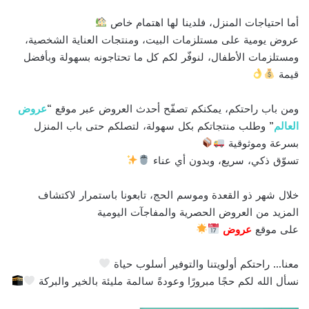
أما احتياجات المنزل، فلدينا لها اهتمام خاص
عروض يومية على مستلزمات البيت، ومنتجات العناية الشخصية،
ومستلزمات الأطفال، لنوفّر لكم كل ما تحتاجونه بسهولة وبأفضل
قيمة
ومن باب راحتكم، يمكنكم تصفّح أحدث العروض عبر موقع “
عروض
العالم
” وطلب منتجاتكم بكل سهولة، لتصلكم حتى باب المنزل
بسرعة وموثوقية
تسوّق ذكي، سريع، وبدون أي عناء
خلال شهر ذو القعدة وموسم الحج، تابعونا باستمرار لاكتشاف
المزيد من العروض الحصرية والمفاجآت اليومية
على موقع
عروض
معنا… راحتكم أولويتنا والتوفير أسلوب حياة
نسأل الله لكم حجًا مبرورًا وعودةً سالمة مليئة بالخير والبركة