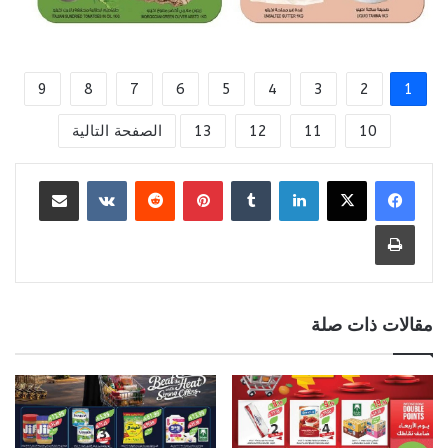
9
8
7
6
5
4
3
2
1
10
11
12
13
الصفحة التالية
لينكدإن
بينتيريست
مشاركة عبر البريد
طباعة
مقالات ذات صلة