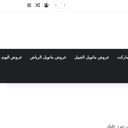
تسجيل الدخول
مقال عشوائي
إضافة عمود جا
ماركت
عروض مانويل الجبيل
عروض مانويل الرياض
عروض اليوم ا