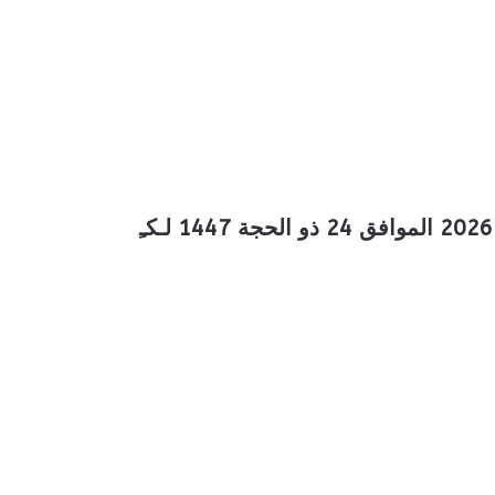
عروض المزرعة الجنوبية الأسبوعية 10 يونيو 2026 الموافق 24 ذو الحجة 1447 لـكـِ