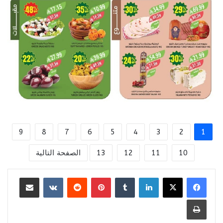
9
8
7
6
5
4
3
2
1
10
11
12
13
الصفحة التالية
لينكدإن
بينتيريست
مشاركة عبر البريد
طباعة